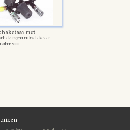
chaketaar met
eerventiel compressor
ch diafragma drukschakelaar:
akelaar voor…
orieën
ssor onderd
gereedschap