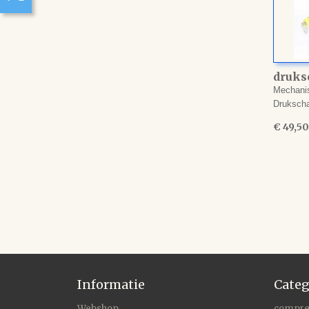
druks
reduc
Mechanis
Druksch
€ 49,50
Informatie
Categ
Webshop
compre