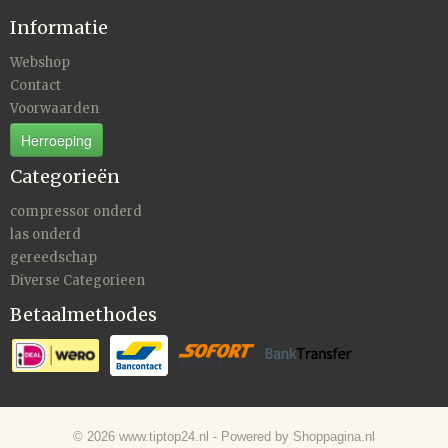
Informatie
Webshop
Contact
Voorwaarden
Herroeping
Categorieën
compressor onderd
las onderd
gereedschap
Diverse Categorieen
Betaalmethodes
© 2026 www.tiptop24.nl - Powered by Shoppagina.nl