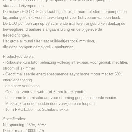
standaard vijverpompen.
De nieuwe ECO CTF zijn krachtige filter-, stream- of skimmerpompen en
bijzonder geschikt voor filterwerking of voor het voeren van een beek.
De ECO pompen zijn op verschillende manieren te gebruiken dankzij de
beweegbare, draaibare slangaansluiting en de bijgeleverde
trededichtingen.
Het grote allround filter laat vuildeeltjes tot 6 mm door,
die deze pompen gemakkelijk aankunnen.
Productvoordelen:
- Robuuste kunststof behuizing volledig intrekbaar, voor gebruik met filter,
stroom of skimmer
- Geoptimaliseerde energiebesparende asynchrone motor met tot 50%
energiebesparing
- draaibare verbinding
- Geschikt voor vuil water tot 6 mm korrelgrootte
- duurzame keramische as, voor stroming geoptimaliseerde waaier
- Makkelijk te onderhouden door verwijderbare loopunit
- 10 m PVC-kabel met Schuko-stekker
Specificaties:
Netspanning: 230V, 50Hz
Debiet max.: 10000 l / h