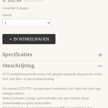
(inclusief btw 21%)
Levertijd 3 dagen
Aantal
IN WINKELWAGEN
Specificaties
EAN code
Omschrijving
9505199385170
ECO energiebesparende pomp met geoptimaliseerde asynchrone motor,
Netto gewicht
2in1 met filter- of skimmeraansluiting
2,00 Kg
Bruto gewicht
De nieuwe ECO CTF vijverpompen kenmerken zich door hun zeer lage
2,00 Kg
energieverbruik,
dankzij extreem zuinige werkmethoden met een herzien nieuw
motorontwerp en grote doorsneden.
Het resultaat is een energiebesparing tot 50% in vergelijking met