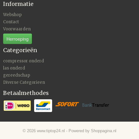
Informatie
Webshop
Contact
Voorwaarden
Herroeping
Categorieën
compressor onderd
las onderd
gereedschap
Diverse Categorieen
Betaalmethodes
© 2026 www.tiptop24.nl - Powered by Shoppagina.nl